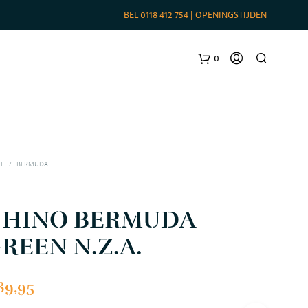
BEL
0118 412 754
|
OPENINGSTIJDEN
0
E
/
BERMUDA
CHINO BERMUDA
REEN N.Z.A.
G
E
E
89,95
N
P