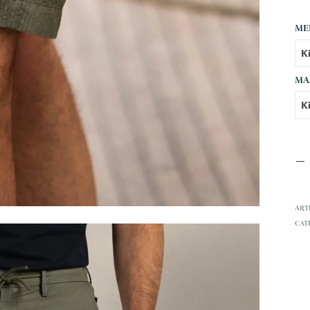
ME
MA
ART
CAT