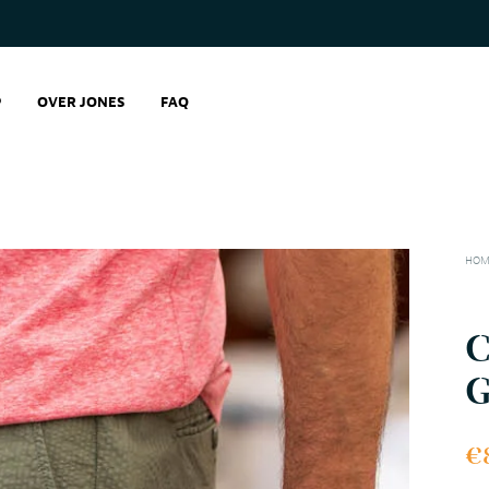
P
OVER JONES
FAQ
HOM
G
€