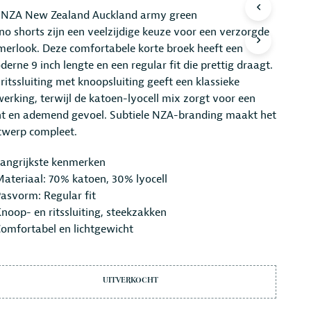
R
 NZA New Zealand Auckland army green
O
no shorts zijn een veelzijdige keuze voor een verzorgde
D
erlook. Deze comfortabele korte broek heeft een
U
C
erne 9 inch lengte en een regular fit die prettig draagt.
T
ritssluiting met knoopsluiting geeft een klassieke
E
erking, terwijl de katoen-lyocell mix zorgt voor een
N
I
cht en ademend gevoel. Subtiele NZA-branding maakt het
N
twerp compleet.
D
E
langrijkste kenmerken
W
ateriaal: 70% katoen, 30% lyocell
I
N
asvorm: Regular fit
K
noop- en ritssluiting, steekzakken
E
omfortabel en lichtgewicht
L
W
A
G
UITVERKOCHT
E
N