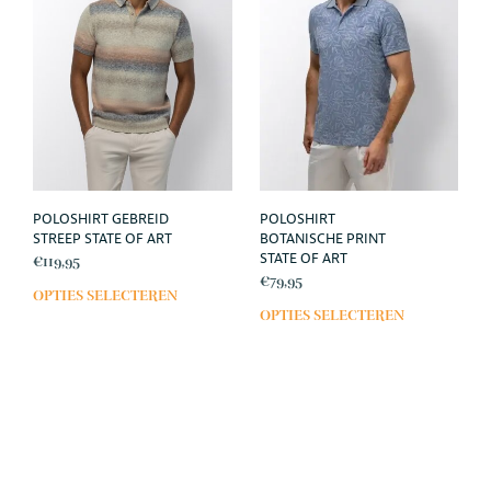
POLOSHIRT GEBREID
POLOSHIRT
STREEP STATE OF ART
BOTANISCHE PRINT
STATE OF ART
€
119,95
€
79,95
OPTIES SELECTEREN
Dit
OPTIES SELECTEREN
Dit
product
prod
heeft
heef
meerdere
meer
variaties.
varia
Deze
Deze
optie
opti
kan
kan
gekozen