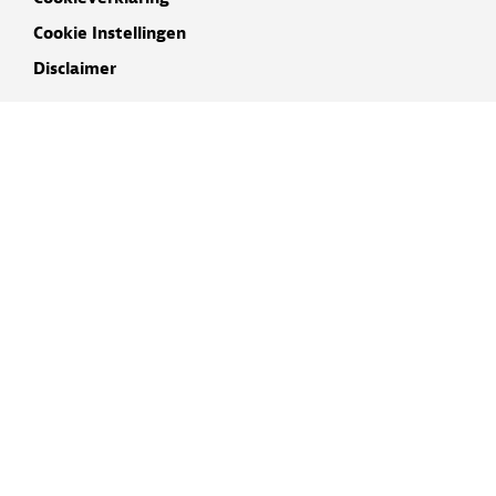
Cookie Instellingen
Disclaimer
INSCHRIJVEN NIEUWSBRIEF
NAAM
E-MAIL ADRES
IK GA AKKOORD MET DE
PRIVACYVERKLARING
AANMELDEN