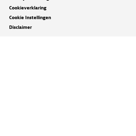
Cookieverklaring
Cookie Instellingen
Disclaimer
INSCHRIJVEN NIEUWSBRIEF
NAAM
E-MAIL ADRES
IK GA AKKOORD MET DE
PRIVACYVERKLARING