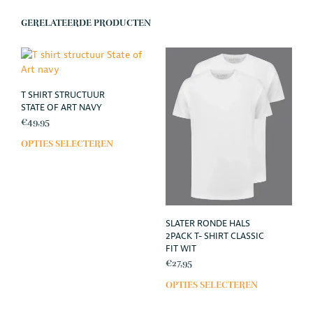
GERELATEERDE PRODUCTEN
T SHIRT STRUCTUUR
STATE OF ART NAVY
€
49,95
OPTIES SELECTEREN
Dit
product
heeft
meerdere
variaties.
Deze
SLATER RONDE HALS
optie
2PACK T- SHIRT CLASSIC
kan
FIT WIT
gekozen
€
27,95
worden
OPTIES SELECTEREN
Dit
op
prod
de