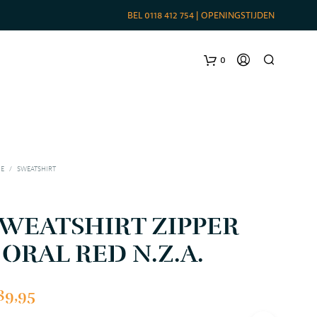
BEL
0118 412 754
|
OPENINGSTIJDEN
0
E
/
SWEATSHIRT
WEATSHIRT ZIPPER
ORAL RED N.Z.A.
G
E
E
89,95
N
P