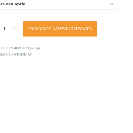
.
TOEVOEGEN AAN WINKELWAGEN
IKELNUMMER:
26AN301.1541
EGORIE:
SWEATSHIRT