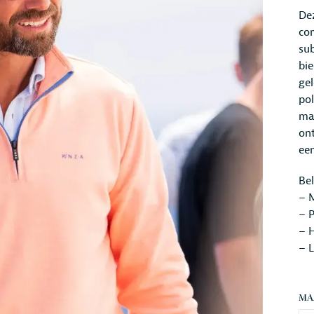
De
com
sub
bie
ge
pol
ma
on
een
Be
– M
– P
– H
– 
MA