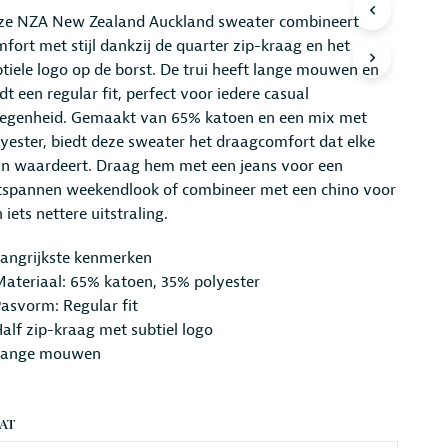
R
ze NZA New Zealand Auckland sweater combineert
O
fort met stijl dankzij de quarter zip-kraag en het
D
tiele logo op de borst. De trui heeft lange mouwen en
U
C
dt een regular fit, perfect voor iedere casual
T
legenheid. Gemaakt van 65% katoen en een mix met
E
yester, biedt deze sweater het draagcomfort dat elke
N
I
n waardeert. Draag hem met een jeans voor een
N
tspannen weekendlook of combineer met een chino voor
D
 iets nettere uitstraling.
E
W
langrijkste kenmerken
I
N
ateriaal: 65% katoen, 35% polyester
K
asvorm: Regular fit
E
alf zip-kraag met subtiel logo
L
Lange mouwen
W
A
G
E
AT
N