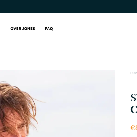
P
OVER JONES
FAQ
HOM
S
C
€