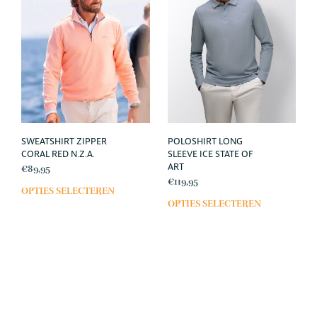
SWEATSHIRT ZIPPER
POLOSHIRT LONG
CORAL RED N.Z.A.
SLEEVE ICE STATE OF
ART
€
89,95
€
119,95
OPTIES SELECTEREN
Dit
OPTIES SELECTEREN
Dit
product
prod
heeft
heef
meerdere
meer
variaties.
varia
Deze
Deze
optie
opti
kan
kan
gekozen