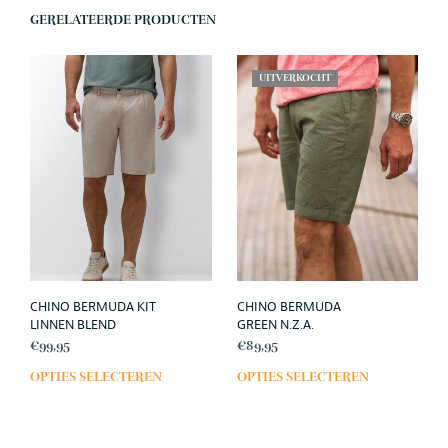
GERELATEERDE PRODUCTEN
UITVERKOCHT
CHINO BERMUDA KIT
CHINO BERMUDA
LINNEN BLEND
GREEN N.Z.A.
€
99,95
€
89,95
OPTIES SELECTEREN
OPTIES SELECTEREN
Dit
Dit
product
prod
heeft
heef
meerdere
meer