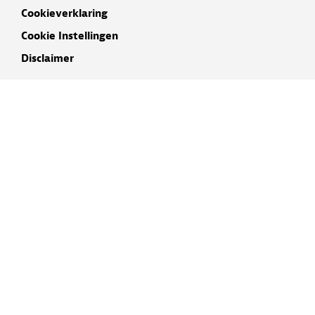
Cookieverklaring
Cookie Instellingen
Disclaimer
INSCHRIJVEN NIEUWSBRIEF
NAAM
E-MAIL ADRES
IK GA AKKOORD MET DE
PRIVACYVERKLARING