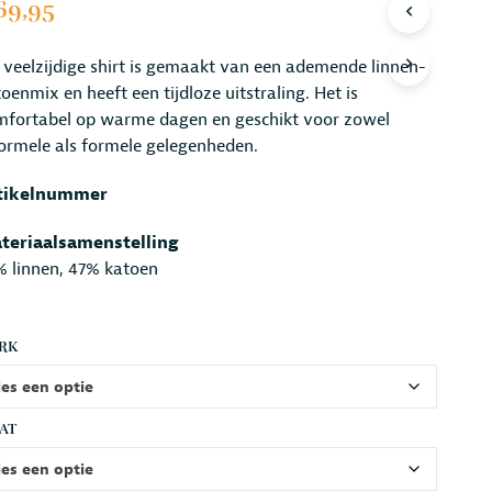
69,95
R
O
D
 veelzijdige shirt is gemaakt van een ademende linnen-
U
oenmix en heeft een tijdloze uitstraling. Het is
C
T
mfortabel op warme dagen en geschikt voor zowel
E
ormele als formele gelegenheden.
N
I
tikelnummer
N
D
teriaalsamenstelling
E
W
% linnen, 47% katoen
I
N
K
RK
E
L
W
A
AT
G
E
N