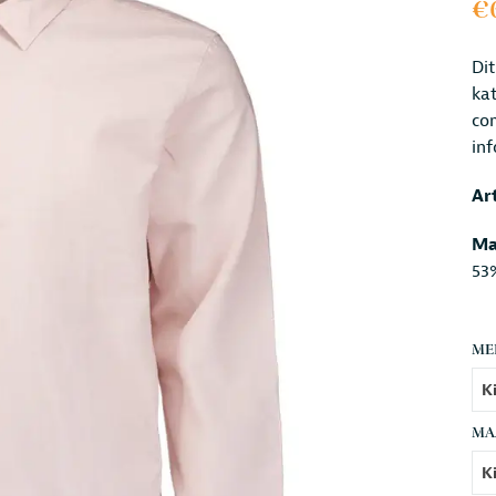
€
Dit
kat
co
inf
Ar
Ma
53
ME
MA