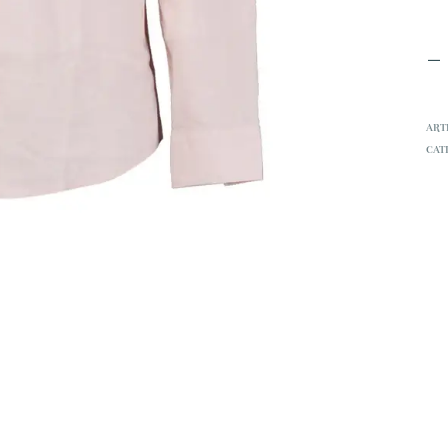
ART
CAT