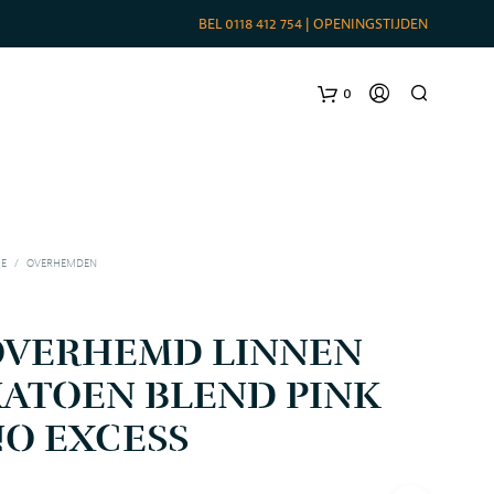
BEL
0118 412 754
|
OPENINGSTIJDEN
0
E
/
OVERHEMDEN
OVERHEMD LINNEN
ATOEN BLEND PINK
G
O EXCESS
E
E
N
P