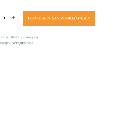
.
TOEVOEGEN AAN WINKELWAGEN
IKELNUMMER:
31470213.163
EGORIE:
OVERHEMDEN