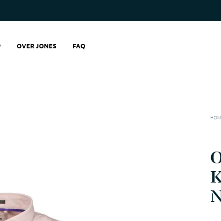
P
OVER JONES
FAQ
HOM
K
N