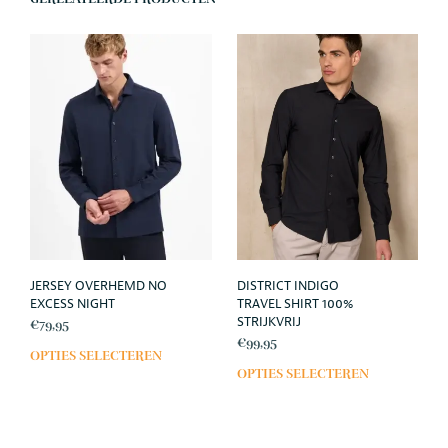
GERELATEERDE PRODUCTEN
JERSEY OVERHEMD NO
DISTRICT INDIGO
EXCESS NIGHT
TRAVEL SHIRT 100%
STRIJKVRIJ
€
79,95
€
99,95
OPTIES SELECTEREN
Dit
OPTIES SELECTEREN
Dit
product
prod
heeft
heef
meerdere
meer
variaties.