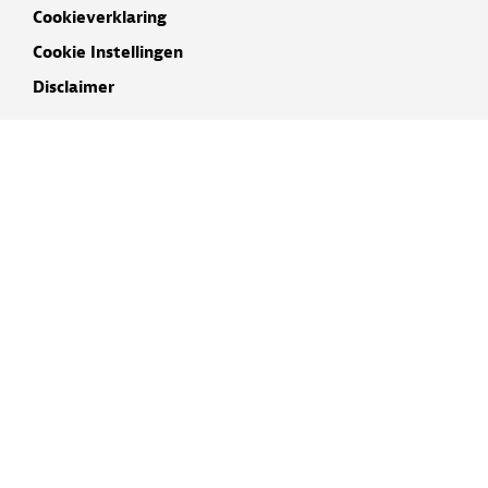
Cookieverklaring
Cookie Instellingen
Disclaimer
INSCHRIJVEN NIEUWSBRIEF
NAAM
E-MAIL ADRES
IK GA AKKOORD MET DE
PRIVACYVERKLARING