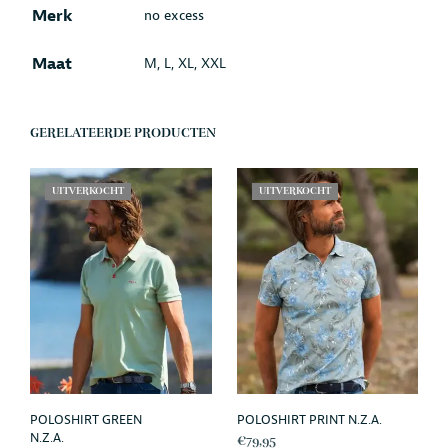
Merk
no excess
Maat
M, L, XL, XXL
GERELATEERDE PRODUCTEN
UITVERKOCHT
UITVERKOCHT
POLOSHIRT GREEN
POLOSHIRT PRINT N.Z.A.
N.Z.A.
€
79,95