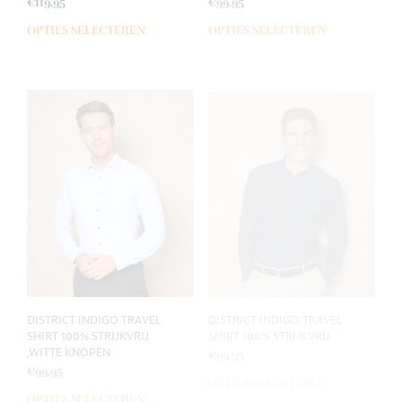
€
119,95
€
99,95
OPTIES SELECTEREN
OPTIES SELECTEREN
Dit
Dit
product
prod
heeft
heef
meerdere
meer
variaties.
varia
Deze
Deze
optie
opti
kan
kan
gekozen
geko
worden
wor
op
op
de
de
productpagina
prod
DISTRICT INDIGO TRAVEL
DISTRICT INDIGO TRAVEL
SHIRT 100% STRIJKVRIJ
SHIRT 100% STRIJKVRIJ
,WITTE KNOPEN
€
99,95
€
99,95
OPTIES SELECTEREN
Dit
OPTIES SELECTEREN
Dit