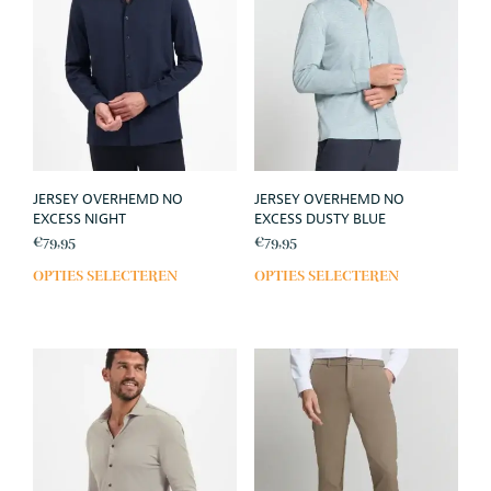
kan
kan
gekozen
geko
worden
wor
op
op
de
de
productpagina
prod
JERSEY OVERHEMD NO
JERSEY OVERHEMD NO
EXCESS NIGHT
EXCESS DUSTY BLUE
€
79,95
€
79,95
OPTIES SELECTEREN
OPTIES SELECTEREN
Dit
Dit
product
prod
heeft
heef
meerdere
meer
variaties.
varia
Deze
Deze
optie
opti
kan
kan
gekozen
geko
worden
wor