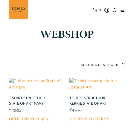
0
WEBSHOP
SORTEREN OP NIEUWSTE
T SHIRT STRUCTUUR
T SHIRT STRUCTUUR
STATE OF ART NAVY
KERRIE STATE OF ART
€
49,95
€
49,95
OPTIES SELECTEREN
OPTIES SELECTEREN
Dit
Dit
product
prod
heeft
heef