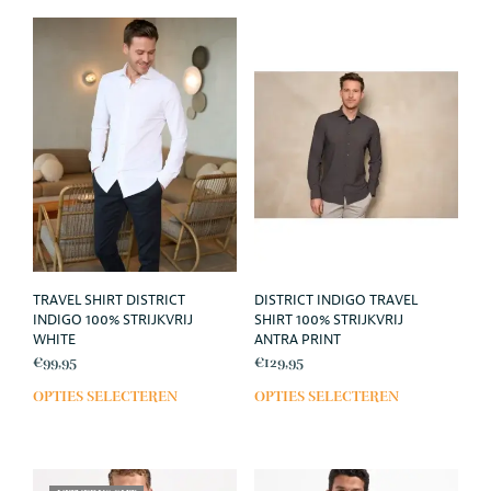
meerdere
meer
variaties.
varia
Deze
Deze
optie
opti
kan
kan
gekozen
geko
worden
wor
op
op
de
de
productpagina
prod
TRAVEL SHIRT DISTRICT
DISTRICT INDIGO TRAVEL
INDIGO 100% STRIJKVRIJ
SHIRT 100% STRIJKVRIJ
WHITE
ANTRA PRINT
€
99,95
€
129,95
OPTIES SELECTEREN
OPTIES SELECTEREN
Dit
Dit
product
prod
heeft
heef
meerdere
meer
variaties.
varia