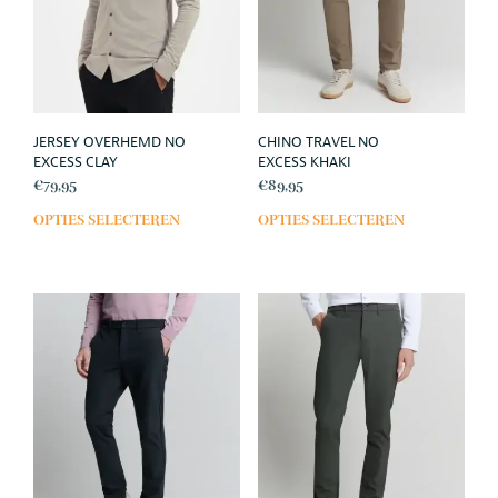
op
op
de
de
productpagina
prod
JERSEY OVERHEMD NO
CHINO TRAVEL NO
EXCESS CLAY
EXCESS KHAKI
€
79,95
€
89,95
OPTIES SELECTEREN
OPTIES SELECTEREN
Dit
Dit
product
prod
heeft
heef
meerdere
meer
variaties.
varia
Deze
Deze
optie
opti
kan
kan
gekozen
geko
worden
wor
op
op
de
de