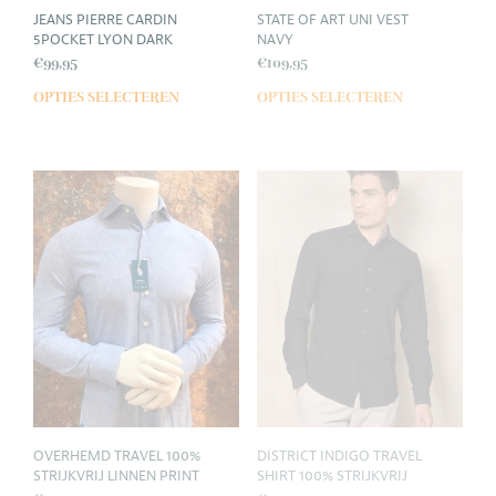
JEANS PIERRE CARDIN
STATE OF ART UNI VEST
5POCKET LYON DARK
NAVY
€
99,95
€
109,95
OPTIES SELECTEREN
OPTIES SELECTEREN
Dit
Dit
product
prod
heeft
heef
meerdere
meer
variaties.
varia
Deze
Deze
optie
opti
kan
kan
gekozen
geko
worden
wor
op
op
de
de
productpagina
prod
OVERHEMD TRAVEL 100%
DISTRICT INDIGO TRAVEL
STRIJKVRIJ LINNEN PRINT
SHIRT 100% STRIJKVRIJ