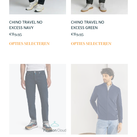
productpagina
prod
CHINO TRAVEL NO
CHINO TRAVEL NO
EXCESS NAVY
EXCESS GREEN
€
89,95
€
89,95
OPTIES SELECTEREN
OPTIES SELECTEREN
Dit
Dit
product
prod
heeft
heef
meerdere
meer
variaties.
varia
Deze
Deze
optie
opti
kan
kan
gekozen
geko
worden
wor
op
op
de
de
productpagina
prod