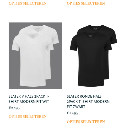
OPTIES SELECTEREN
OPTIES SELECTEREN
Dit
Dit
product
prod
heeft
heef
meerdere
meer
variaties.
varia
Deze
Deze
optie
opti
kan
kan
gekozen
geko
worden
wor
op
op
de
de
productpagina
prod
SLATER V HALS 2PACK T-
SLATER RONDE HALS
SHIRT MODERN FIT WIT
2PACK T- SHIRT MODERN
FIT ZWART
€
27,95
€
27,95
OPTIES SELECTEREN
Dit
OPTIES SELECTEREN
Dit
product
prod
heeft