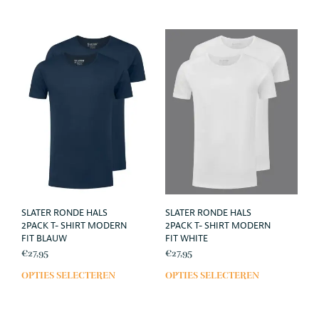
heef
meerdere
meer
variaties.
varia
Deze
Deze
optie
opti
kan
kan
gekozen
geko
worden
wor
op
op
de
de
productpagina
prod
SLATER RONDE HALS
SLATER RONDE HALS
2PACK T- SHIRT MODERN
2PACK T- SHIRT MODERN
FIT BLAUW
FIT WHITE
€
27,95
€
27,95
OPTIES SELECTEREN
OPTIES SELECTEREN
Dit
Dit
product
prod
heeft
heef