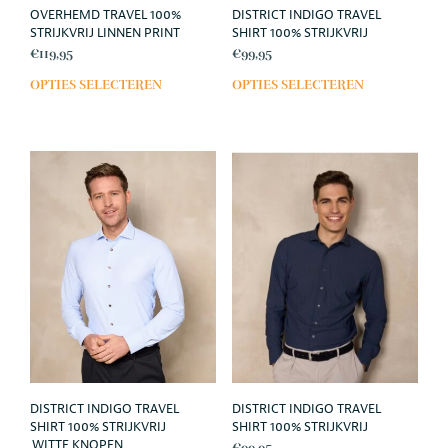
OVERHEMD TRAVEL 100%
DISTRICT INDIGO TRAVEL
STRIJKVRIJ LINNEN PRINT
SHIRT 100% STRIJKVRIJ
€
119,95
€
99,95
OPTIES SELECTEREN
OPTIES SELECTEREN
Dit
Dit
product
prod
heeft
heef
meerdere
meer
variaties.
varia
Deze
Deze
optie
opti
kan
kan
gekozen
geko
worden
wor
op
op
de
de
productpagina
prod
DISTRICT INDIGO TRAVEL
DISTRICT INDIGO TRAVEL
SHIRT 100% STRIJKVRIJ
SHIRT 100% STRIJKVRIJ
,WITTE KNOPEN