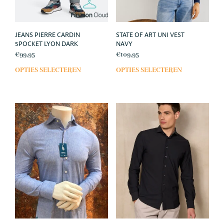
JEANS PIERRE CARDIN
STATE OF ART UNI VEST
5POCKET LYON DARK
NAVY
€
99,95
€
109,95
OPTIES SELECTEREN
OPTIES SELECTEREN
Dit
Dit
product
prod
heeft
heef
meerdere
meer
variaties.
varia
Deze
Deze
optie
opti
kan
kan
gekozen
geko
worden
wor
op
op
de
de
productpagina
prod