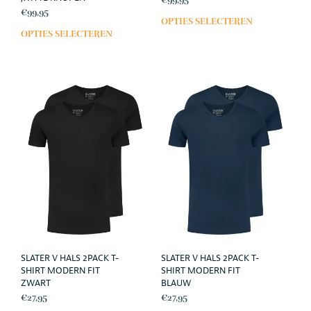
€
99,95
€
99,95
OPTIES SELECTEREN
Dit
OPTIES SELECTEREN
Dit
prod
product
heef
heeft
meer
meerdere
varia
variaties.
Deze
Deze
opti
optie
kan
kan
geko
gekozen
wor
worden
op
op
de
de
prod
productpagina
SLATER V HALS 2PACK T-
SLATER V HALS 2PACK T-
SHIRT MODERN FIT
SHIRT MODERN FIT
ZWART
BLAUW
€
27,95
€
27,95