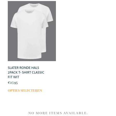
meerdere
meer
variaties.
varia
Deze
Deze
optie
opti
kan
kan
gekozen
geko
worden
wor
op
op
de
de
productpagina
prod
SLATER RONDE HALS
2PACK T- SHIRT CLASSIC
FIT WIT
€
27,95
OPTIES SELECTEREN
Dit
product
heeft
meerdere
variaties.
NO MORE ITEMS AVAILABLE.